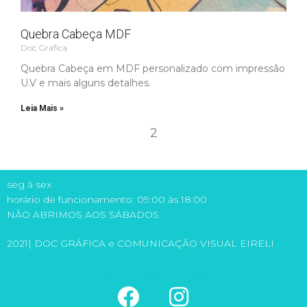
Quebra Cabeça MDF
Doc Gráfica
Quebra Cabeça em MDF personalizado com impressão
U.V e mais alguns detalhes.
Leia Mais »
2
seg à sex
horário de funcionamento: 09:00 às 18:00
NÃO ABRIMOS AOS SÁBADOS
2021| DOC GRÁFICA e COMUNICAÇÃO VISUAL EIRELI