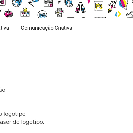
tiva
Comunicação Criativa
ão!
o logotipo;
ser do logotipo.