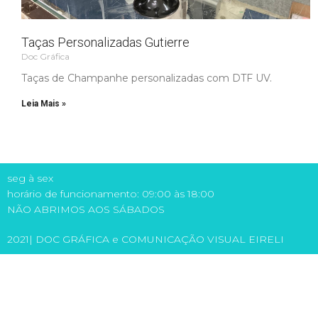
Taças Personalizadas Gutierre
Doc Gráfica
Taças de Champanhe personalizadas com DTF UV.
Leia Mais »
seg à sex
horário de funcionamento: 09:00 às 18:00
NÃO ABRIMOS AOS SÁBADOS
2021| DOC GRÁFICA e COMUNICAÇÃO VISUAL EIRELI