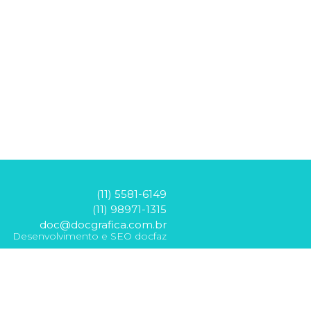
(11) 5581-6149
(11) 98971-1315
doc@docgrafica.com.br
Desenvolvimento e SEO docfaz