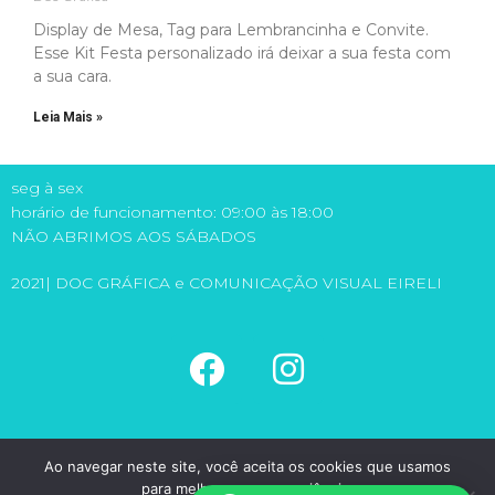
Display de Mesa, Tag para Lembrancinha e Convite.
Esse Kit Festa personalizado irá deixar a sua festa com
a sua cara.
Leia Mais »
seg à sex
horário de funcionamento: 09:00 às 18:00
NÃO ABRIMOS AOS SÁBADOS
2021| DOC GRÁFICA e COMUNICAÇÃO VISUAL EIRELI
(11) 5581-6149
Ao navegar neste site, você aceita os cookies que usamos
(11) 98971-1315
para melhorar sua experiência.