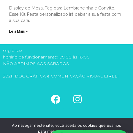
Display de Mesa, Tag para Lembrancinha e Convite.
Esse Kit Festa personalizado irá deixar a sua festa com
a sua cara.
Leia Mais »
seg à sex
horário de funcionamento: 09:00 às 18:00
NÃO ABRIMOS AOS SÁBADOS
2021| DOC GRÁFICA e COMUNICAÇÃO VISUAL EIRELI
(11) 5581-6149
Ao navegar neste site, você aceita os cookies que usamos
(11) 98971-1315
para melhorar sua experiência.