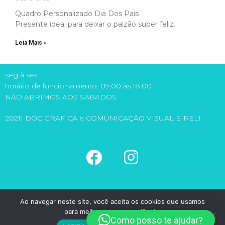
Quadro Personalizado Dia Dos Pais
Presente ideal para deixar o paizão super feliz.
Leia Mais »
seg à sex
horário de funcionamento: 09:00 às 18:00
NÃO ABRIMOS AOS SÁBADOS
2021| DOC GRÁFICA e COMUNICAÇÃO VISUAL EIRELI
(11) 5581-6149
Ao navegar neste site, você aceita os cookies que usamos
(11) 98971-1315
para melhorar sua experiência.
doc@docgrafica.com.br
Como posso te ajudar?