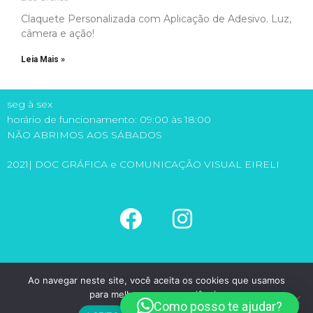
Claquete Personalizada com Aplicação de Adesivo​. Luz,
câmera e ação!
Leia Mais »
seg à sex
horário de funcionamento: 09:00 às 18:00
NÃO ABRIMOS AOS SÁBADOS
2021| DOC GRÁFICA e COMUNICAÇÃO VISUAL EIRELI
(11) 5581-6149
Ao navegar neste site, você aceita os cookies que usamos
(11) 98971-1315
para melhorar sua experiência.
doc@docgrafica.com.br
Como posso te ajudar?