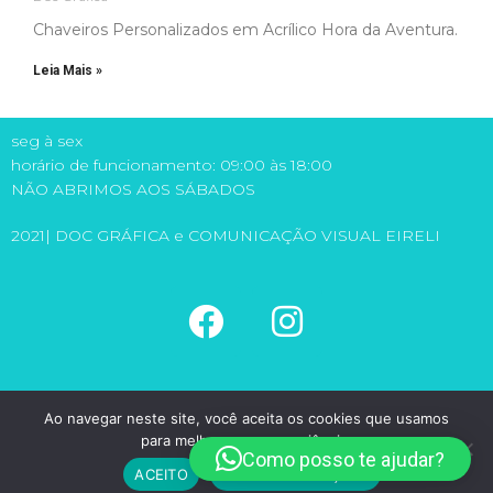
Chaveiros Personalizados em Acrílico Hora da Aventura.
Leia Mais »
seg à sex
horário de funcionamento: 09:00 às 18:00
NÃO ABRIMOS AOS SÁBADOS
2021| DOC GRÁFICA e COMUNICAÇÃO VISUAL EIRELI
(11) 5581-6149
Ao navegar neste site, você aceita os cookies que usamos
(11) 98971-1315
para melhorar sua experiência.
doc@docgrafica.com.br
Como posso te ajudar?
Desenvolvimento e SEO docfaz
ACEITO
MAIS INFORMAÇÕES