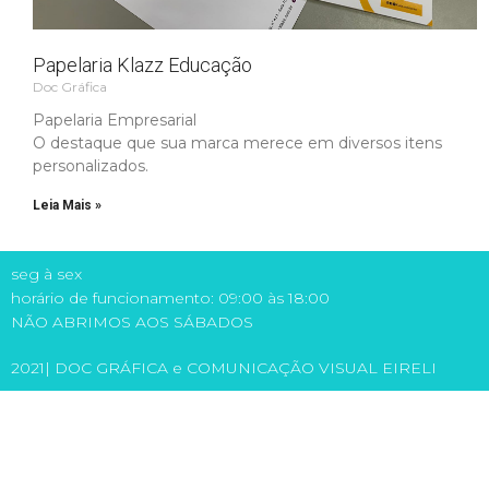
Papelaria Klazz Educação
Doc Gráfica
Papelaria Empresarial
O destaque que sua marca merece em diversos itens
personalizados.
Leia Mais »
seg à sex
horário de funcionamento: 09:00 às 18:00
NÃO ABRIMOS AOS SÁBADOS
2021| DOC GRÁFICA e COMUNICAÇÃO VISUAL EIRELI