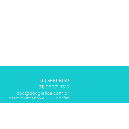
(11) 5581-6149
(11) 98971-1315
doc@docgrafica.com.br
Desenvolvimento e SEO docfaz