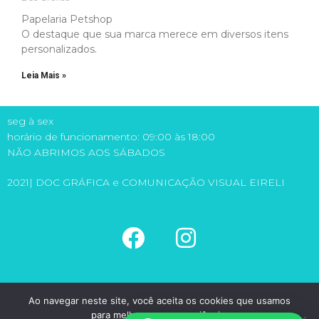
Papelaria Petshop
O destaque que sua marca merece em diversos itens
personalizados.
Leia Mais »
seg à sex
horário de funcionamento: 09:00 às 18:00
NÃO ABRIMOS AOS SÁBADOS
2021| DOC GRÁFICA e COMUNICAÇÃO VISUAL EIRELI
(11) 5581-6149
Ao navegar neste site, você aceita os cookies que usamos
(11) 98971-1315
para melhorar sua experiência.