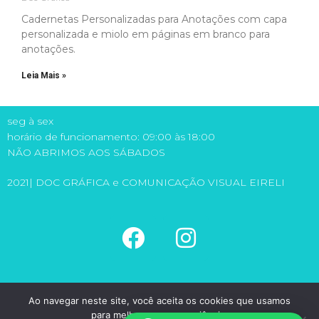
Cadernetas Personalizadas para Anotações com capa
personalizada e miolo em páginas em branco para
anotações.
Leia Mais »
seg à sex
horário de funcionamento: 09:00 às 18:00
NÃO ABRIMOS AOS SÁBADOS
2021| DOC GRÁFICA e COMUNICAÇÃO VISUAL EIRELI
(11) 5581-6149
Ao navegar neste site, você aceita os cookies que usamos
(11) 98971-1315
para melhorar sua experiência.