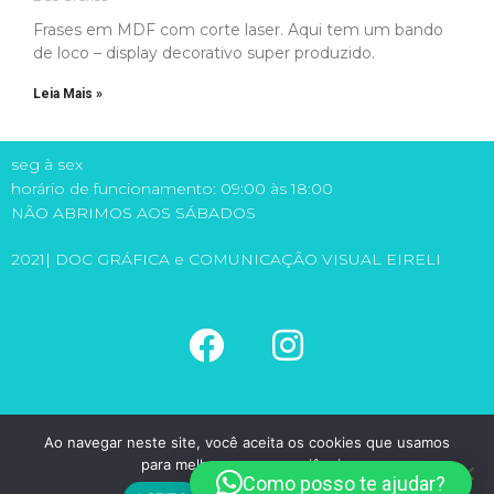
Frases em MDF com corte laser. Aqui tem um bando
de loco – display decorativo super produzido.
Leia Mais »
seg à sex
horário de funcionamento: 09:00 às 18:00
NÃO ABRIMOS AOS SÁBADOS
2021| DOC GRÁFICA e COMUNICAÇÃO VISUAL EIRELI
(11) 5581-6149
Ao navegar neste site, você aceita os cookies que usamos
(11) 98971-1315
para melhorar sua experiência.
doc@docgrafica.com.br
Como posso te ajudar?